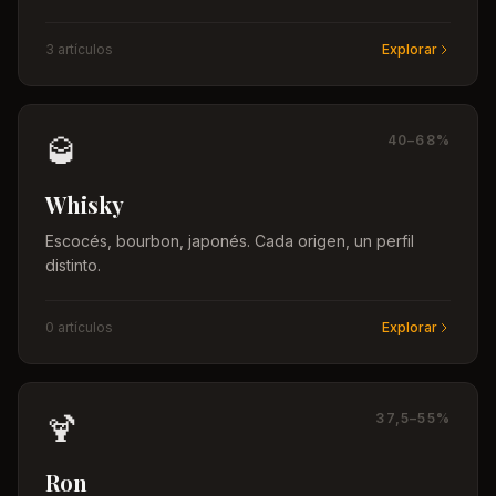
3
artículo
s
Explorar
🥃
40–68%
Whisky
Escocés, bourbon, japonés. Cada origen, un perfil
distinto.
0
artículo
s
Explorar
🍹
37,5–55%
Ron