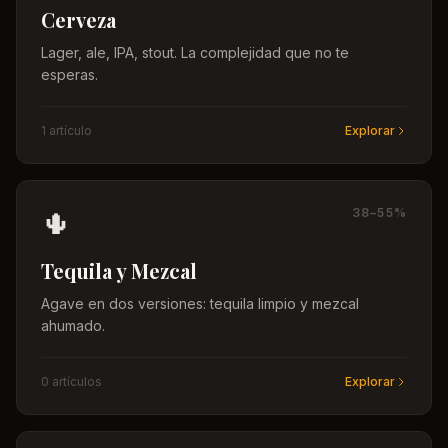
Cerveza
Lager, ale, IPA, stout. La complejidad que no te
esperas.
1
artículo
Explorar
🌵
38–55%
Tequila y Mezcal
Agave en dos versiones: tequila limpio y mezcal
ahumado.
0
artículo
s
Explorar