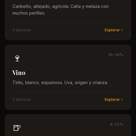
Caribeño, añejado, agrícola. Caña y melaza con
muchos perfiles.
0
artículo
s
Explorar
🍷
10–16%
Vino
Tinto, blanco, espumoso. Uva, origen y crianza.
0
artículo
s
Explorar
🍺
4–12%