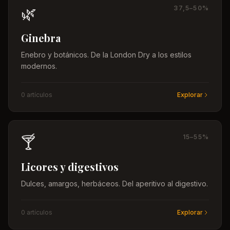
🌿
37,5–50%
Ginebra
Enebro y botánicos. De la London Dry a los estilos
modernos.
0
artículo
s
Explorar
🍸
15–55%
Licores y digestivos
Dulces, amargos, herbáceos. Del aperitivo al digestivo.
0
artículo
s
Explorar