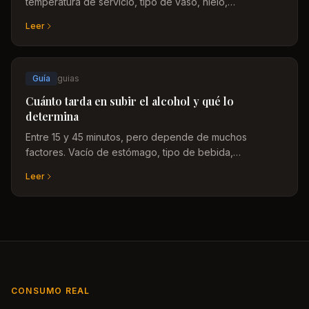
temperatura de servicio, tipo de vaso, hielo,
mezcladores y la diferencia entre beberlo solo o en
Leer
cóctel.
Guía
guias
Cuánto tarda en subir el alcohol y qué lo
determina
Entre 15 y 45 minutos, pero depende de muchos
factores. Vacío de estómago, tipo de bebida,
graduación, velocidad de ingesta, peso corporal: todas
Leer
las variables explicadas.
CONSUMO REAL