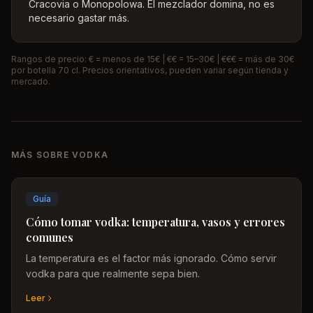
Cracovia o Monopolowa. El mezclador domina, no es
necesario gastar más.
Rangos de precio: € = menos de 15€ | €€ = 15–30€ | €€€ = más de 30€
por botella 70 cl. Precios orientativos, pueden variar según tienda y
mercado.
MÁS SOBRE VODKA
Guía
Cómo tomar vodka: temperatura, vasos y errores
comunes
La temperatura es el factor más ignorado. Cómo servir
vodka para que realmente sepa bien.
Leer