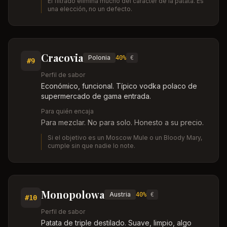
El filtrado elimina mucho del carácter de la patata. Es
una elección, no un defecto.
Cracovia
Polonia
40%
€
#
9
Perfil de sabor
Económico, funcional. Típico vodka polaco de
supermercado de gama entrada.
Para quién encaja
Para mezclar. No para solo. Honesto a su precio.
Si el objetivo es un Moscow Mule o un Bloody Mary,
cumple sin que nadie lo note.
Monopolowa
Austria
40%
€
#
10
Perfil de sabor
Patata de triple destilado. Suave, limpio, algo