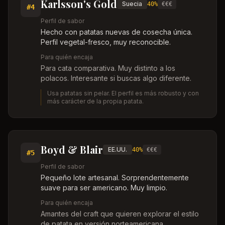
Karlsson's Gold
Suecia
40%
€€€
#
4
Perfil de sabor
Hecho con patatas nuevas de cosecha única.
Perfil vegetal-fresco, muy reconocible.
Para quién encaja
Para cata comparativa. Muy distinto a los
polacos. Interesante si buscas algo diferente.
Usa patatas sin pelar. El perfil es más robusto y con
más carácter de la propia patata.
Boyd & Blair
EE.UU.
40%
€€€
#
5
Perfil de sabor
Pequeño lote artesanal. Sorprendentemente
suave para ser americano. Muy limpio.
Para quién encaja
Amantes del craft que quieren explorar el estilo
de patata en versión norteamericana.