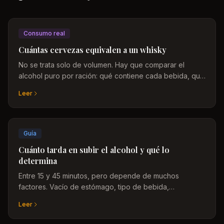
Consumo real
Cuántas cervezas equivalen a un whisky
No se trata solo de volumen. Hay que comparar el
alcohol puro por ración: qué contiene cada bebida, qué
tamaño es estándar y por qué la graduación cambia
Leer
todo.
Guía
Cuánto tarda en subir el alcohol y qué lo
determina
Entre 15 y 45 minutos, pero depende de muchos
factores. Vacío de estómago, tipo de bebida,
graduación, velocidad de ingesta, peso corporal: todas
Leer
las variables explicadas.